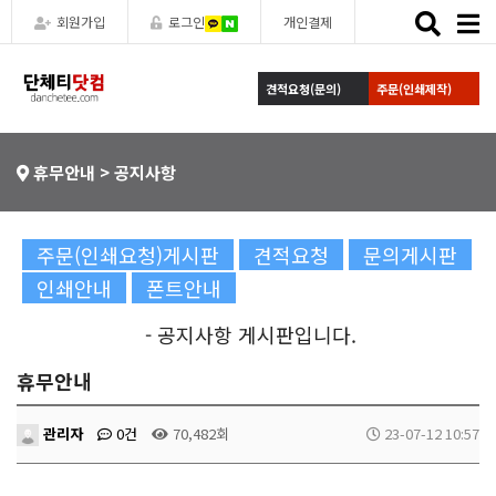
Toggle
회원가입
로그인
개인결제
naviga
견적요청(문의)
주문(인쇄제작)
휴무안내 > 공지사항
주문(인쇄요청)게시판
견적요청
문의게시판
인쇄안내
폰트안내
- 공지사항 게시판입니다.
휴무안내
관리자
0건
70,482회
23-07-12 10:57