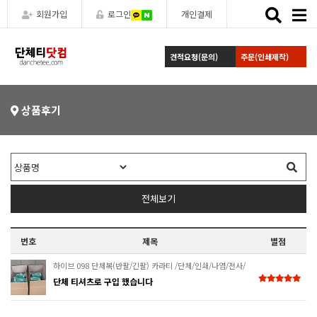
Toggle
회원가입
로그인
개인결제
naviga
견적요청(문의)
주문(인쇄제작)
상품후기
전체보기
번호
제목
별점
하이브 098 단체복(반팔/긴팔) 카라티 /단체/인쇄/나염/전사/
후로피/칼라/자수/로고
단체 티셔츠로 구입 했습니다